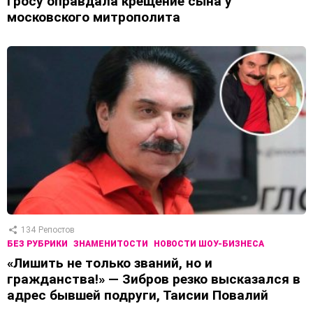
Гросу оправдала крещение сына у
московского митрополита
134
Репостов
БЕЗ РУБРИКИ
ЗНАМЕНИТОСТИ
НОВОСТИ ШОУ-БИЗНЕСА
«Лишить не только званий, но и
гражданства!» — Зибров резко высказался в
адрес бывшей подруги, Таисии Повалий