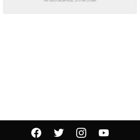
Не беспокойтесь, это не спам!
facebook
twitter
instagram
youtube