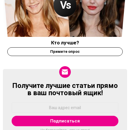
Кто лучше?
Примите опрос
Получите лучшие статьи прямо
NEWSLETTER
в ваш почтовый ящик!
Адрес
Email: