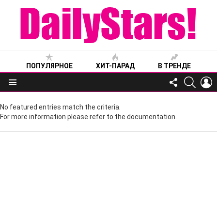
ПОПУЛЯРНОЕ
ХИТ-ПАРАД
В ТРЕНДЕ
FOLLOW
SEARC
L
US
Меню
No featured entries match the criteria.
For more information please refer to the documentation.