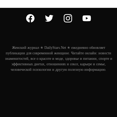
facebook
twitter
instagram
youtube
Женский журнал ✭ DailyStars.Net ✭ ежедневно обновляет
публикации для современной женщине. Читайте онлайн: новости
знаменитостей, все о красоте и моде, здоровье и питании, спорте и
эффективных диетах, отношениях и сексе, карьере и семье,
человеческой психологии и другую полезную информацию.