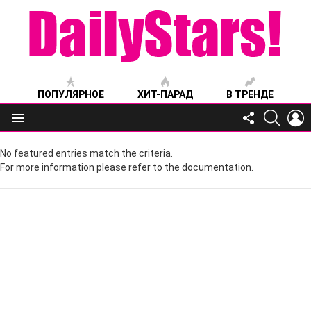
ПОПУЛЯРНОЕ
ХИТ-ПАРАД
В ТРЕНДЕ
FOLLOW
SEARC
L
US
Меню
No featured entries match the criteria.
For more information please refer to the documentation.