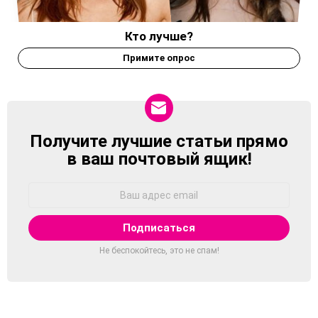
Кто лучше?
Примите опрос
Получите лучшие статьи прямо
NEWSLETTER
в ваш почтовый ящик!
Адрес
Email:
Не беспокойтесь, это не спам!