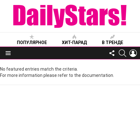
ПОПУЛЯРНОЕ
ХИТ-ПАРАД
В ТРЕНДЕ
FOLLOW
SEARC
L
US
Меню
No featured entries match the criteria.
For more information please refer to the documentation.