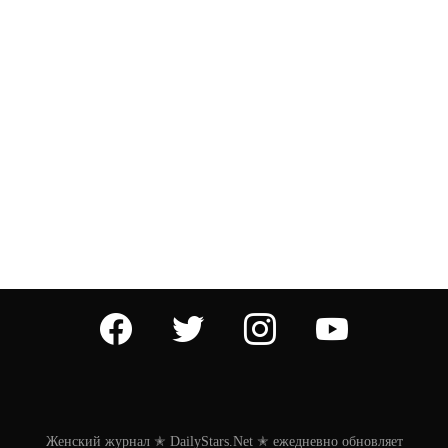
facebook
twitter
instagram
youtube
Женский журнал ✭ DailyStars.Net ✭ ежедневно обновляет