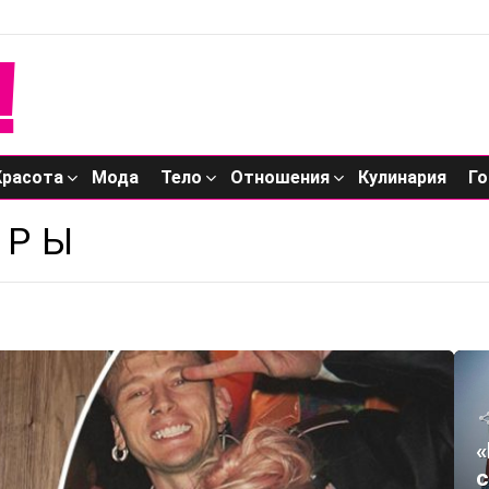
Красота
Мода
Тело
Отношения
Кулинария
Го
ЕРЫ
«
с