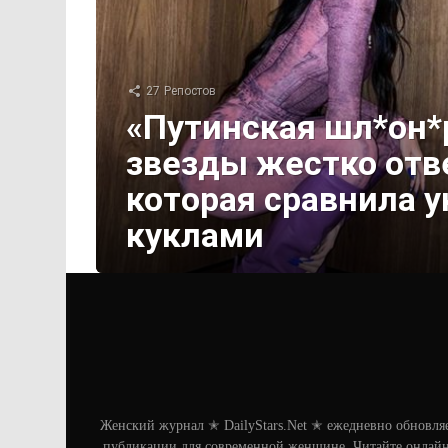
27
Репостов
«Путинская шл*он*
звезды жестко отв
которая сравнила 
куклами
Женский журнал ✭ DailyStars.Net ✭ ежедневно обновля
публикации для современной женщине. Читайте онлайн