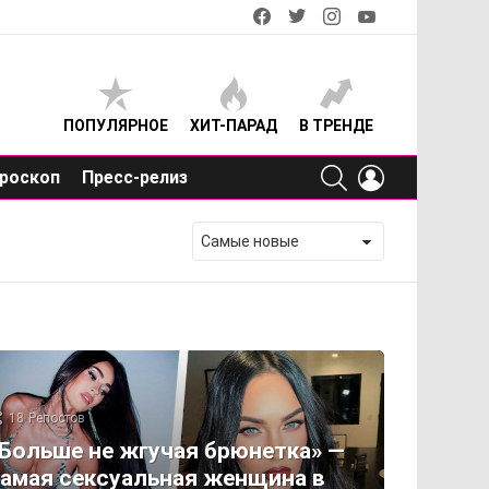
facebook
twitter
instagram
youtube
ПОПУЛЯРНОЕ
ХИТ-ПАРАД
В ТРЕНДЕ
SEARCH
LOGIN
роскоп
Пресс-релиз
18
Репостов
Больше не жгучая брюнетка» —
амая сексуальная женщина в