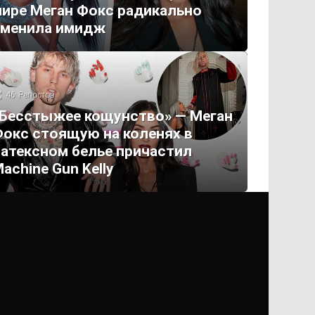
ире Меган Фокс радикально
сменила имидж
46
Репостов
Бесстыжее кощунство» — Меган
окс стоящую на коленях в
атексном белье причастил
achine Gun Kelly