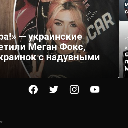
м
ра!» — украинские
етили Меган Фокс,
«
Ф
украинок с надувными
л
M
facebook
twitter
instagram
youtube
ет
: