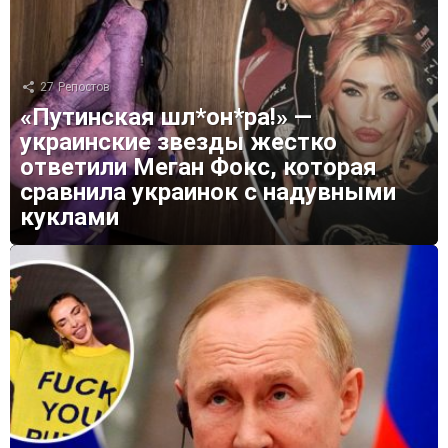
27
Репостов
«Путинская шл*он*ра!» —
украинские звезды жестко
ответили Меган Фокс, которая
сравнила украинок с надувными
куклами