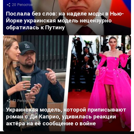
20
Репостов
Послала без слов: на наделе моды в Нью-
Йорке украинская модель нецензурно
обратилась к Путину
43
Репостов
Украинская модель, которой приписывают
роман с Ди Каприо, удивилась реакции
актёра на её сообщение о войне