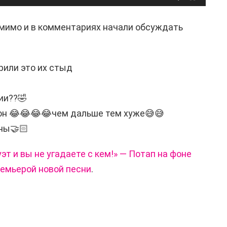
 мимо и в комментариях начали обсуждать
рили это их стыд
ии??🤣
он 😂😂😂😂чем дальше тем хуже😅😅
ны🤝🏻
эт и вы не угадаете с кем!» — Потап на фоне
ремьерой новой песни
.