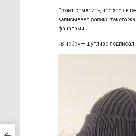
Стоит отметить, что это не п
записывает ролики такого жа
фанатами.
«В небе» — шутливо подписал
В
и
д
е
о
п
л
е
е
а в