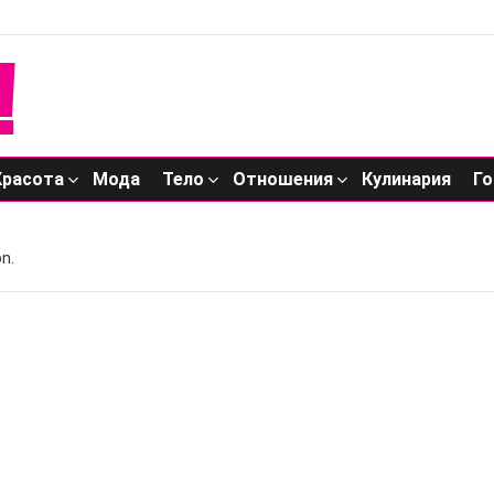
Красота
Мода
Тело
Отношения
Кулинария
Го
n.