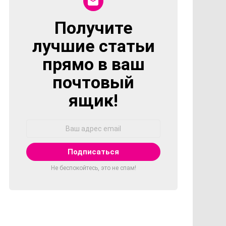
Получите
NEWSLETTER
лучшие статьи
прямо в ваш
почтовый
ящик!
Адрес
Email:
Не беспокойтесь, это не спам!