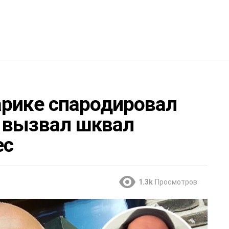
арике спародировал
 вызвал шквал
ес
1.3k
Просмотров