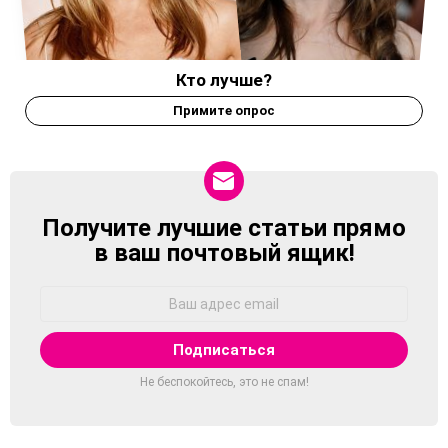
Кто лучше?
Примите опрос
Получите лучшие статьи прямо
NEWSLETTER
в ваш почтовый ящик!
Адрес
Email:
Не беспокойтесь, это не спам!