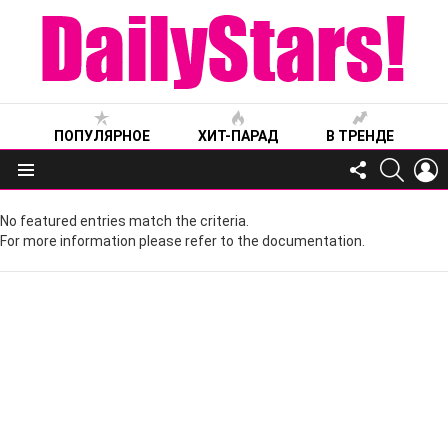
ПОПУЛЯРНОЕ
ХИТ-ПАРАД
В ТРЕНДЕ
FOLLOW
SEARC
L
US
Меню
No featured entries match the criteria.
For more information please refer to the documentation.