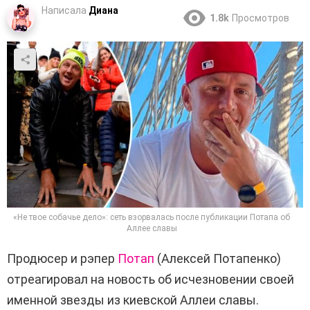
Написала
Диана
1.8k
Просмотров
«Не твое собачье дело»: сеть взорвалась после публикации Потапа об
Аллее славы
Продюсер и рэпер
Потап
(Алексей Потапенко)
отреагировал на новость об исчезновении своей
именной звезды из киевской Аллеи славы.