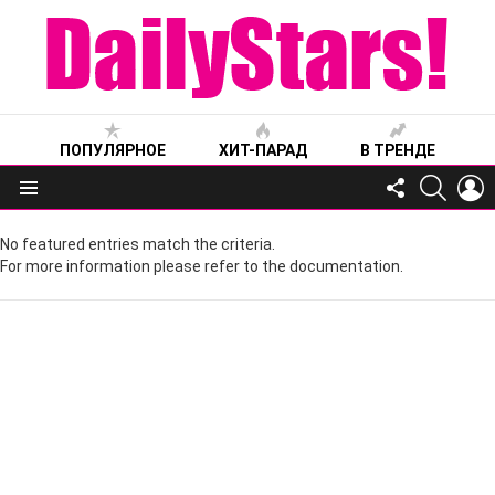
ПОПУЛЯРНОЕ
ХИТ-ПАРАД
В ТРЕНДЕ
FOLLOW
SEARC
L
US
Меню
No featured entries match the criteria.
For more information please refer to the documentation.