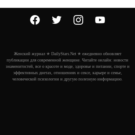
facebook
twitter
instagram
youtube
Женский журнал ✭ DailyStars.Net ✭ ежедневно обновляет
публикации для современной женщине. Читайте онлайн: новости
знаменитостей, все о красоте и моде, здоровье и питании, спорте и
эффективных диетах, отношениях и сексе, карьере и семье,
человеческой психологии и другую полезную информацию.