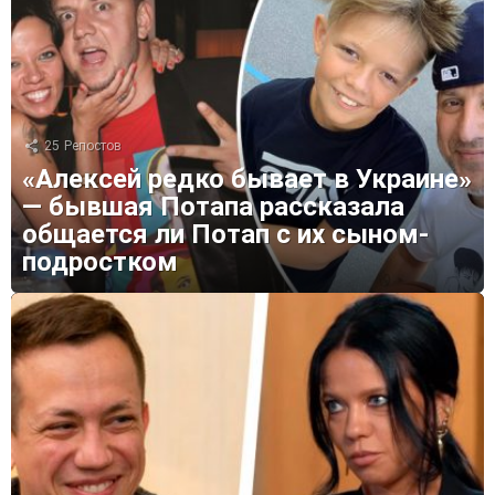
25
Репостов
«Алексей редко бывает в Украине»
— бывшая Потапа рассказала
общается ли Потап с их сыном-
подростком