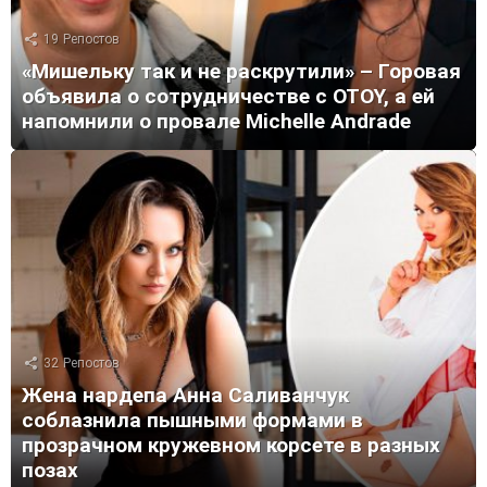
19
Репостов
«Мишельку так и не раскрутили» – Горовая
объявила о сотрудничестве с OTOY, а ей
напомнили о провале Michelle Andrade
32
Репостов
Жена нардепа Анна Саливанчук
соблазнила пышными формами в
прозрачном кружевном корсете в разных
позах