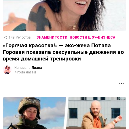
149
Репостов
ЗНАМЕНИТОСТИ
НОВОСТИ ШОУ-БИЗНЕСА
«Горячая красотка!» — экс-жена Потапа
Горовая показала сексуальные движения во
время домашней тренировки
Написала
Диана
4 года назад
П