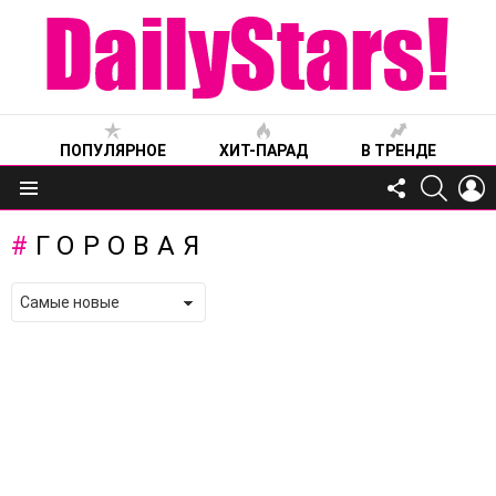
ПОПУЛЯРНОЕ
ХИТ-ПАРАД
В ТРЕНДЕ
FOLLOW
SEARC
L
US
Меню
ГОРОВАЯ