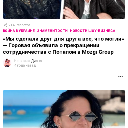
214
Репостов
ВОЙНА В УКРАИНЕ
ЗНАМЕНИТОСТИ
НОВОСТИ ШОУ-БИЗНЕСА
«Мы сделали друг для друга все, что могли»
— Горовая объявила о прекращении
сотрудничества с Потапом в Mozgi Group
Написала
Диана
4 года назад
П