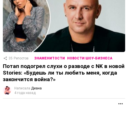
35
Репостов
ЗНАМЕНИТОСТИ
НОВОСТИ ШОУ-БИЗНЕСА
Потап подогрел слухи о разводе с NK в новой
Stories: «Будешь ли ты любить меня, когда
закончится война?»
Написала
Диана
4 года назад
П