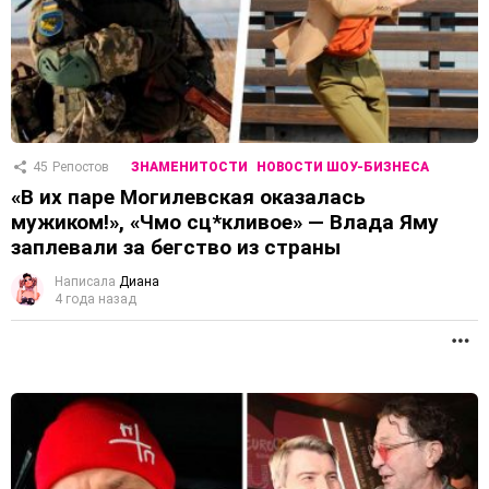
45
Репостов
ЗНАМЕНИТОСТИ
НОВОСТИ ШОУ-БИЗНЕСА
«В их паре Могилевская оказалась
мужиком!», «Чмо сц*кливое» — Влада Яму
заплевали за бегство из страны
Написала
Диана
4 года назад
П