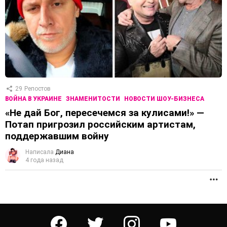
29
Репостов
ВОЙНА В УКРАИНЕ
ЗНАМЕНИТОСТИ
НОВОСТИ ШОУ-БИЗНЕСА
«Не дай Бог, пересечемся за кулисами!» —
Потап пригрозил российским артистам,
поддержавшим войну
Написала
Диана
4 года назад
П
facebook
twitter
instagram
youtube