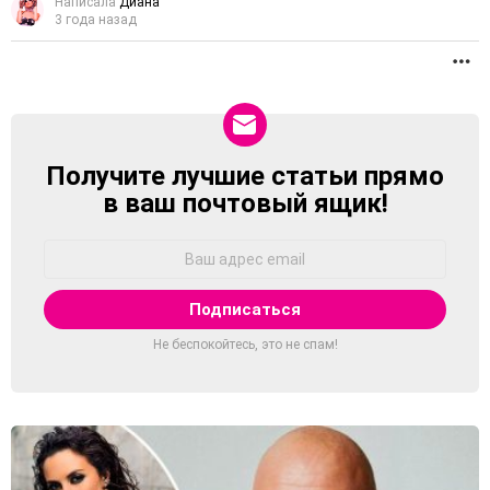
Написала
Диана
3 года назад
П
Получите лучшие статьи прямо
NEWSLETTER
в ваш почтовый ящик!
Адрес
Email:
Не беспокойтесь, это не спам!