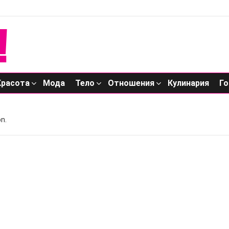
Красота
Мода
Тело
Отношения
Кулинария
Го
n.