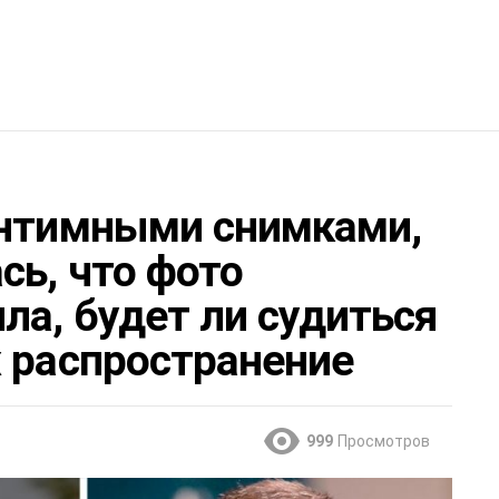
интимными снимками,
сь, что фото
ла, будет ли судиться
х распространение
999
Просмотров