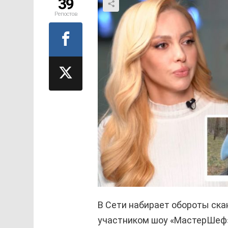
39
Репостов
В Сети набирает обороты ска
участником шоу «МастерШеф