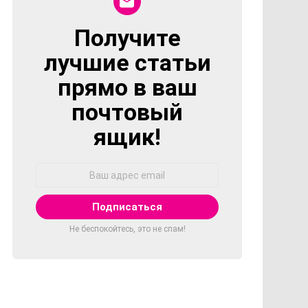
Получите
NEWSLETTER
лучшие статьи
прямо в ваш
почтовый
ящик!
Адрес
Email:
Не беспокойтесь, это не спам!