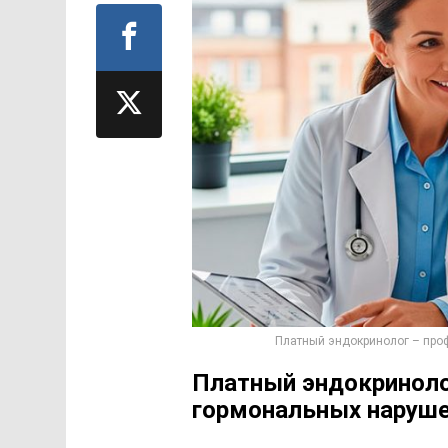
Платный эндокринолог – про
Платный эндокриноло
гормональных наруш