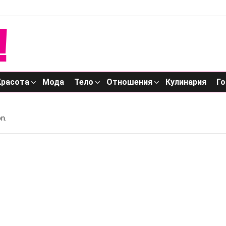
Красота
Мода
Тело
Отношения
Кулинария
Го
n.