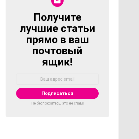
Получите
NEWSLETTER
лучшие статьи
прямо в ваш
почтовый
ящик!
Адрес
Email:
Не беспокойтесь, это не спам!