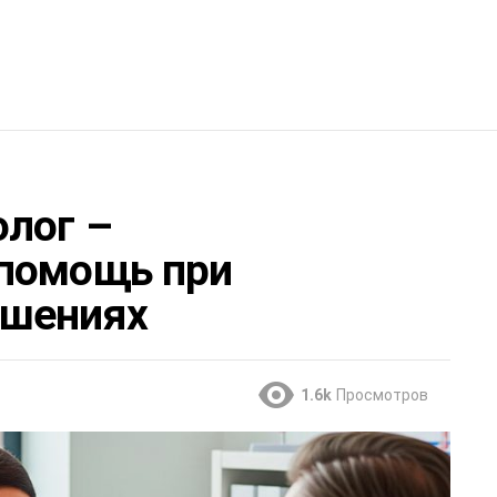
лог –
 помощь при
ушениях
1.6k
Просмотров