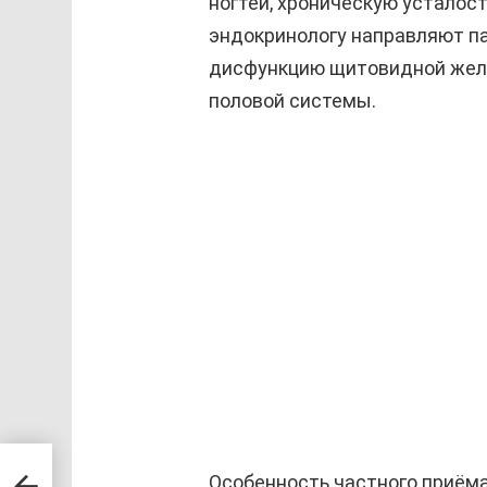
ногтей, хроническую усталост
эндокринологу направляют па
дисфункцию щитовидной желе
половой системы.
кси:
Особенность частного приёма