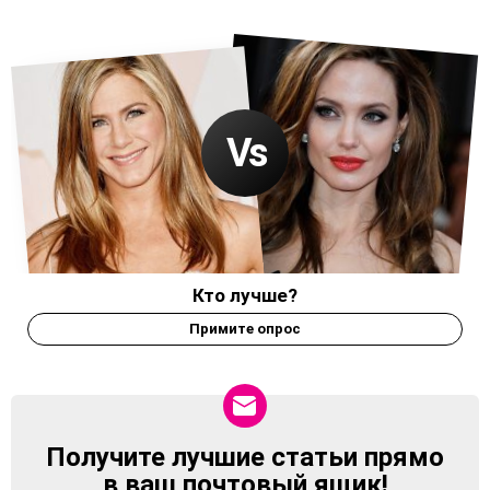
Кто лучше?
Примите опрос
Получите лучшие статьи прямо
NEWSLETTER
в ваш почтовый ящик!