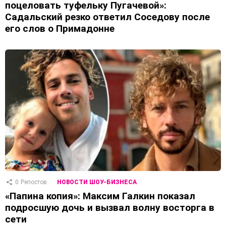
поцеловать туфельку Пугачевой»:
Садальский резко ответил Соседову после
его слов о Примадонне
0
Репостов
НОВОСТИ ШОУ-БИЗНЕСА
«Папина копия»: Максим Галкин показал
подросшую дочь и вызвал волну восторга в
сети