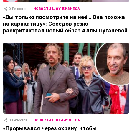
0
Репостов
НОВОСТИ ШОУ-БИЗНЕСА
«Вы только посмотрите на неё… Она похожа
на каракатицу»: Соседов резко
раскритиковал новый образ Аллы Пугачёвой
0
Репостов
НОВОСТИ ШОУ-БИЗНЕСА
«Прорывался через охрану, чтобы