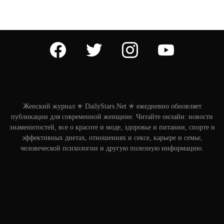
facebook
twitter
instagram
youtube
Женский журнал ✭ DailyStars.Net ✭ ежедневно обновляет
публикации для современной женщине. Читайте онлайн: новости
знаменитостей, все о красоте и моде, здоровье и питании, спорте и
эффективных диетах, отношениях и сексе, карьере и семье,
человеческой психологии и другую полезную информацию.