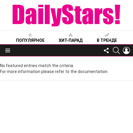
ПОПУЛЯРНОЕ
ХИТ-ПАРАД
В ТРЕНДЕ
FOLLOW
SEARC
L
US
Меню
No featured entries match the criteria.
For more information please refer to the documentation.