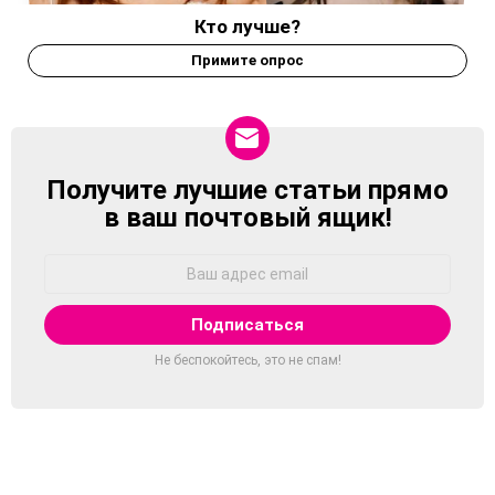
Кто лучше?
Примите опрос
Получите лучшие статьи прямо
NEWSLETTER
в ваш почтовый ящик!
Адрес
Email:
Не беспокойтесь, это не спам!