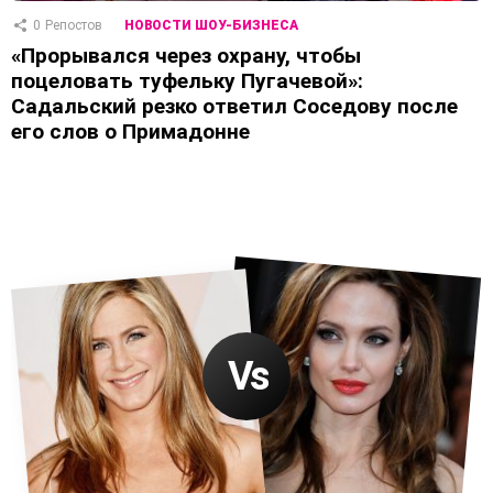
0
Репостов
НОВОСТИ ШОУ-БИЗНЕСА
«Прорывался через охрану, чтобы
поцеловать туфельку Пугачевой»:
Садальский резко ответил Соседову после
его слов о Примадонне