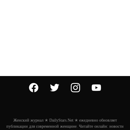
facebook
twitter
instagram
youtube
Женский журнал ✭ DailyStars.Net ✭ ежедневно обновляет
публикации для современной женщине. Читайте онлайн: новости