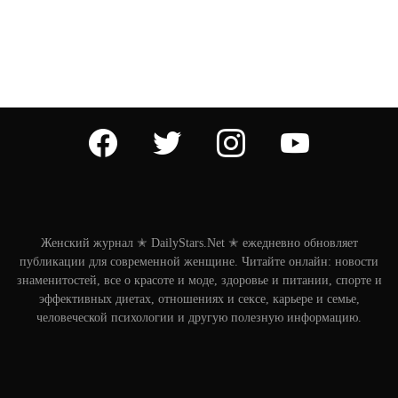
facebook
twitter
instagram
youtube
Женский журнал ✭ DailyStars.Net ✭ ежедневно обновляет
публикации для современной женщине. Читайте онлайн: новости
знаменитостей, все о красоте и моде, здоровье и питании, спорте и
эффективных диетах, отношениях и сексе, карьере и семье,
человеческой психологии и другую полезную информацию.