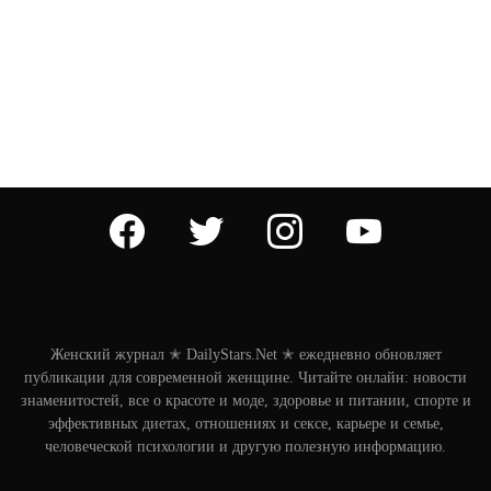
facebook
twitter
instagram
youtube
Женский журнал ✭ DailyStars.Net ✭ ежедневно обновляет
публикации для современной женщине. Читайте онлайн: новости
знаменитостей, все о красоте и моде, здоровье и питании, спорте и
эффективных диетах, отношениях и сексе, карьере и семье,
человеческой психологии и другую полезную информацию.