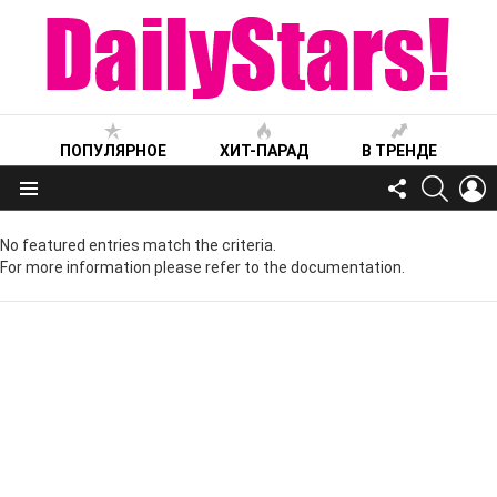
ПОПУЛЯРНОЕ
ХИТ-ПАРАД
В ТРЕНДЕ
FOLLOW
SEARC
L
US
Меню
No featured entries match the criteria.
For more information please refer to the documentation.