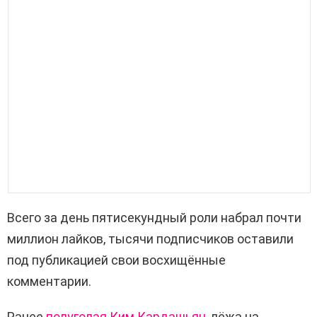
Всего за день пятисекундный роли набрал почти
миллион лайков, тысячи подписчиков оставили
под публикацией свои восхищённые
комментарии.
Ранее
полуголая Ким Кардашьян
, лёжа на