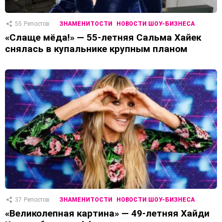
55
Репостов
ЗНАМЕНИТОСТИ
НОВОСТИ ШОУ-БИЗНЕСА
«Слаще мёда!» — 55-летняя Сальма Хайек
снялась в купальнике крупным планом
37
Репостов
ЗНАМЕНИТОСТИ
НОВОСТИ ШОУ-БИЗНЕСА
«Великолепная картина» — 49-летняя Хайди