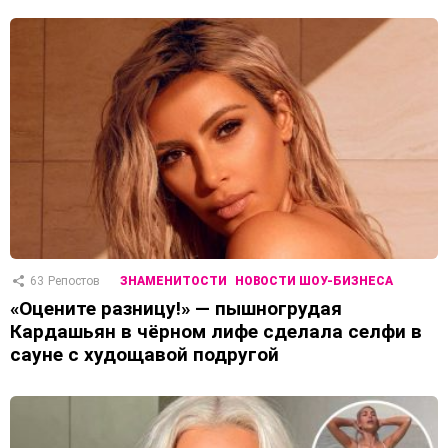
63
Репостов
ЗНАМЕНИТОСТИ
НОВОСТИ ШОУ-БИЗНЕСА
«Оцените разницу!» — пышногрудая
Кардашьян в чёрном лифе сделала селфи в
сауне с худощавой подругой