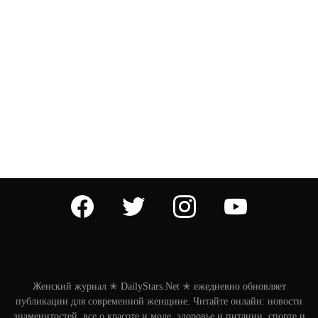
facebook
twitter
instagram
youtube
Женский журнал ✭ DailyStars.Net ✭ ежедневно обновляет
публикации для современной женщине. Читайте онлайн: новости
знаменитостей, все о красоте и моде, здоровье и питании, спорте и