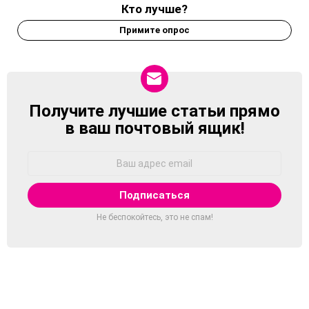
Кто лучше?
Примите опрос
Получите лучшие статьи прямо
NEWSLETTER
в ваш почтовый ящик!
Адрес
Email:
Не беспокойтесь, это не спам!