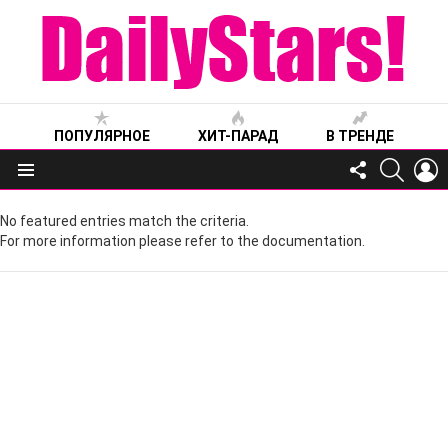
ПОПУЛЯРНОЕ
ХИТ-ПАРАД
В ТРЕНДЕ
FOLLOW
SEARC
L
US
Меню
No featured entries match the criteria.
For more information please refer to the documentation.