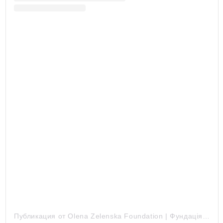
Публикация от Olena Zelenska Foundation | Фундація Олени Зеленської (@zelenskafoundation)