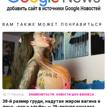
ВАМ ТАКЖЕ МОЖЕТ ПОНРАВИТЬСЯ
71
Репостов
ЗНАМЕНИТОСТИ
НОВОСТИ ШОУ-БИЗНЕСА
38-й размер груди, надутая жиром вагина и
лицо, «как у эльфа» — 25-летняя канадка