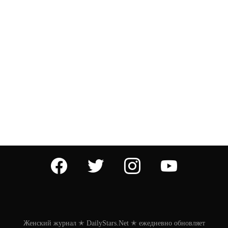
facebook
twitter
instagram
youtube
Женский журнал ✭ DailyStars.Net ✭ ежедневно обновляет