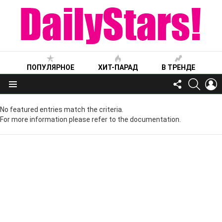
ПОПУЛЯРНОЕ
ХИТ-ПАРАД
В ТРЕНДЕ
FOLLOW
SEARC
L
US
Меню
No featured entries match the criteria.
For more information please refer to the documentation.