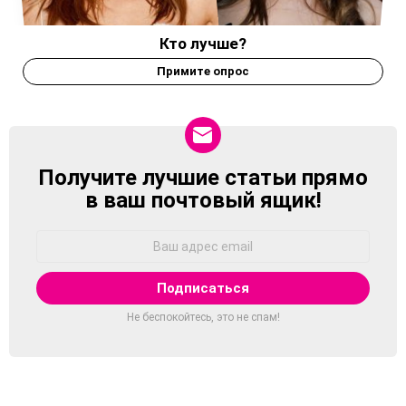
Кто лучше?
Примите опрос
Получите лучшие статьи прямо
NEWSLETTER
в ваш почтовый ящик!
Адрес
Email:
Не беспокойтесь, это не спам!