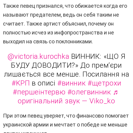
Также певец признался, что обижается когда его
называют предателем, ведь он себя таким не
считает. Также артист объяснил, почему он
полностью исчез из инфопространства и не
выходил на связь со поклонниками.
@victoria.kurochka
ВИННИК: «ЩО Я
БУДУ ДОВОДИТИ?» До прем‘єри
лишається все менше. Посилання на
#KPП
в описі
#винник
#щетрохи
#першеінтервю
#олегвинник
♬
оригінальний звук — Viko_ko
При этом певец уверяет, что финансово помогает
украинской армии и мечтает о победе не меньше