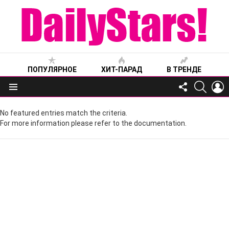
ПОПУЛЯРНОЕ
ХИТ-ПАРАД
В ТРЕНДЕ
FOLLOW
SEARC
L
US
Меню
No featured entries match the criteria.
For more information please refer to the documentation.