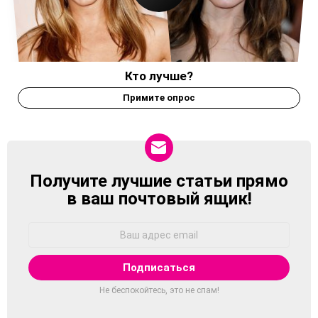
Кто лучше?
Примите опрос
Получите лучшие статьи прямо
NEWSLETTER
в ваш почтовый ящик!
Адрес
Email:
Не беспокойтесь, это не спам!