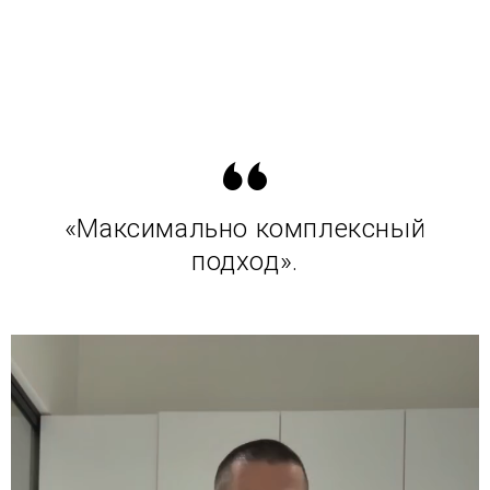
«Максимально комплексный
подход».
В
и
д
е
о