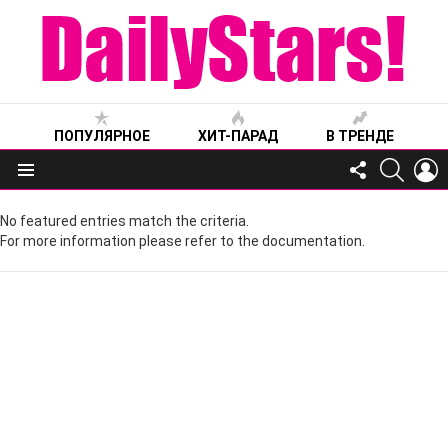
ПОПУЛЯРНОЕ
ХИТ-ПАРАД
В ТРЕНДЕ
FOLLOW
SEARC
L
US
Меню
No featured entries match the criteria.
For more information please refer to the documentation.