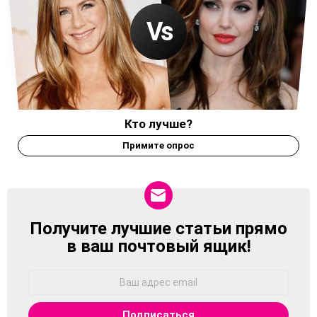
Кто лучше?
Примите опрос
Получите лучшие статьи прямо
NEWSLETTER
в ваш почтовый ящик!
Адрес
Email: