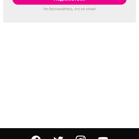
Не беспокойтесь, это не спам!
facebook
twitter
instagram
youtube