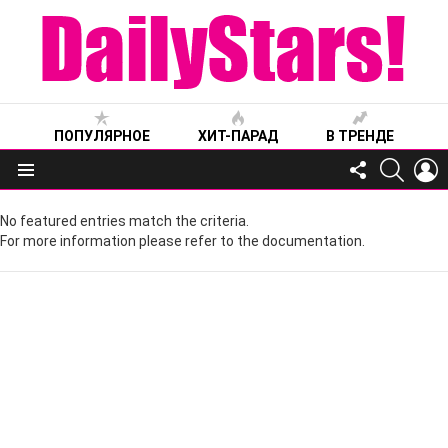
ПОПУЛЯРНОЕ
ХИТ-ПАРАД
В ТРЕНДЕ
FOLLOW
SEARC
L
US
Меню
No featured entries match the criteria.
For more information please refer to the documentation.