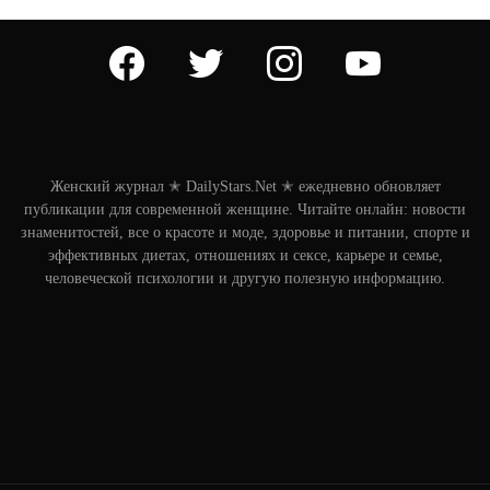
facebook
twitter
instagram
youtube
Женский журнал ✭ DailyStars.Net ✭ ежедневно обновляет
публикации для современной женщине. Читайте онлайн: новости
знаменитостей, все о красоте и моде, здоровье и питании, спорте и
эффективных диетах, отношениях и сексе, карьере и семье,
человеческой психологии и другую полезную информацию.