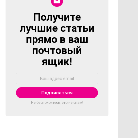
Получите
NEWSLETTER
лучшие статьи
прямо в ваш
почтовый
ящик!
Адрес
Email:
Не беспокойтесь, это не спам!