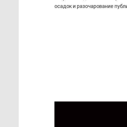
осадок и разочарование публ
В
и
д