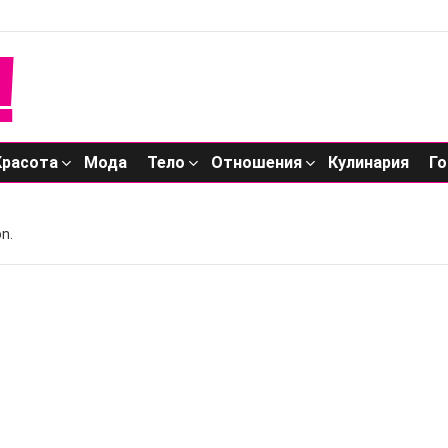
Красота
Мода
Тело
Отношения
Кулинария
Го
n.