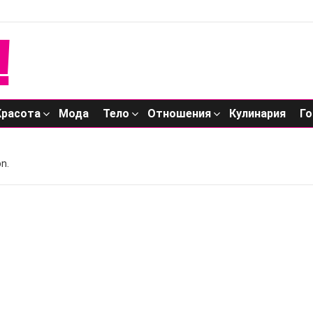
Красота
Мода
Тело
Отношения
Кулинария
Го
n.