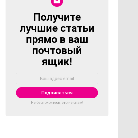
Получите
NEWSLETTER
лучшие статьи
прямо в ваш
почтовый
ящик!
Адрес
Email:
Не беспокойтесь, это не спам!