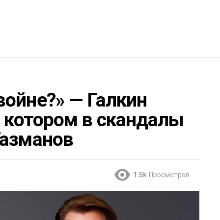
войне?» — Галкин
в котором в скандалы
Газманов
1.5k
Просмотров