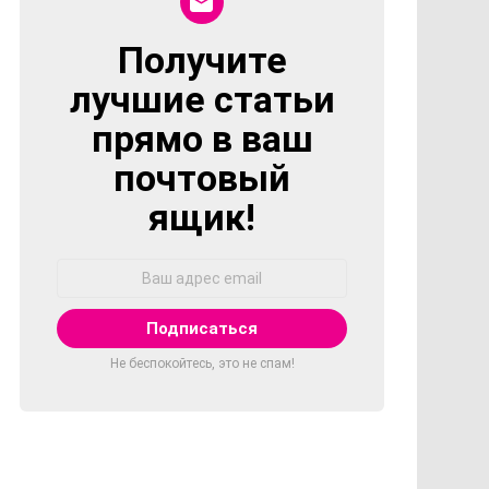
Получите
NEWSLETTER
лучшие статьи
прямо в ваш
почтовый
ящик!
Адрес
Email:
Не беспокойтесь, это не спам!