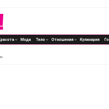
Красота
Мода
Тело
Отношения
Кулинария
Го
n.