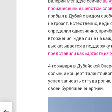
Валерий Меладзе сейчас
вын
произнесённые шепотом слова
прибыл в Дубай с видом своб
не грозят. Естественно, вед
определил однозначно, прич
вторжения. Едва ли не на к
высказывается в поддержку 
представили как
«артиста из 
4-го января в Дубайской Опе
сольный концерт талантливог
успел записать оттуда ролик
своей бурлящей энергией.
В
и
чему