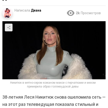
Написала
Диана
2k
Просмотров
Никитюк в мятно-сером кожаном макси с перчатками и мехом
примерила образ голливудской девы
38-летняя Леся Никитюк снова ошеломила сеть —
на этот раз телеведущая показала стильный и