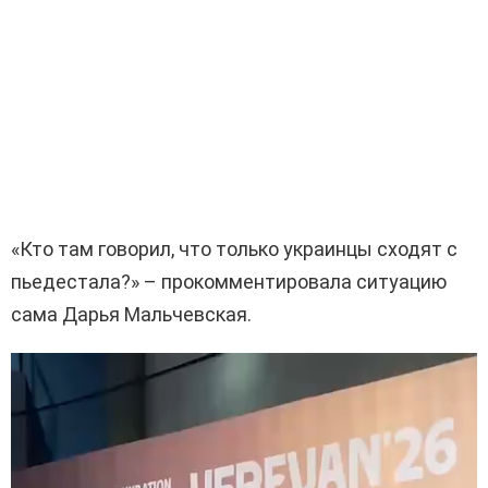
«Кто там говорил, что только украинцы сходят с
пьедестала?» – прокомментировала ситуацию
сама Дарья Мальчевская.
В
и
д
е