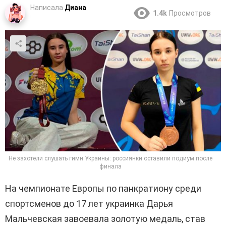
Написала
Диана
1.4k
Просмотров
Не захотели слушать гимн Украины: россиянки оставили подиум после
финала
На чемпионате Европы по панкратиону среди
спортсменов до 17 лет украинка Дарья
Мальчевская завоевала золотую медаль, став