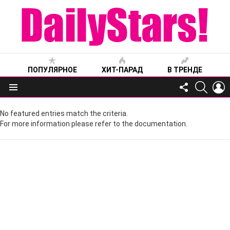
ПОПУЛЯРНОЕ
ХИТ-ПАРАД
В ТРЕНДЕ
FOLLOW
SEARC
L
US
Меню
No featured entries match the criteria.
For more information please refer to the documentation.