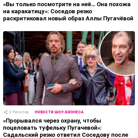
«Вы только посмотрите на неё… Она похожа
на каракатицу»: Соседов резко
раскритиковал новый образ Аллы Пугачёвой
0
Репостов
НОВОСТИ ШОУ-БИЗНЕСА
«Прорывался через охрану, чтобы
поцеловать туфельку Пугачевой»:
Садальский резко ответил Соседову после