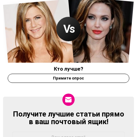
Кто лучше?
Примите опрос
Получите лучшие статьи прямо
NEWSLETTER
в ваш почтовый ящик!
Адрес