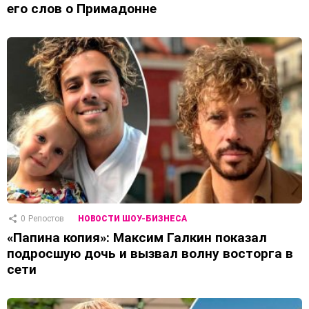
его слов о Примадонне
0
Репостов
НОВОСТИ ШОУ-БИЗНЕСА
«Папина копия»: Максим Галкин показал
подросшую дочь и вызвал волну восторга в
сети