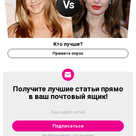
Кто лучше?
Примите опрос
Получите лучшие статьи прямо
NEWSLETTER
в ваш почтовый ящик!
Адрес
Email:
Не беспокойтесь, это не спам!