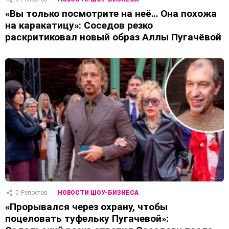
«Вы только посмотрите на неё… Она похожа
на каракатицу»: Соседов резко
раскритиковал новый образ Аллы Пугачёвой
0
Репостов
НОВОСТИ ШОУ-БИЗНЕСА
«Прорывался через охрану, чтобы
поцеловать туфельку Пугачевой»: