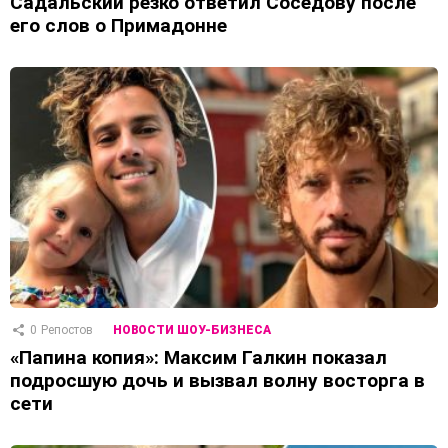
Садальский резко ответил Соседову после
его слов о Примадонне
0
Репостов
НОВОСТИ ШОУ-БИЗНЕСА
«Папина копия»: Максим Галкин показал
подросшую дочь и вызвал волну восторга в
сети