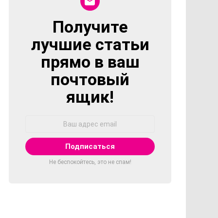
Получите
NEWSLETTER
лучшие статьи
прямо в ваш
почтовый
ящик!
Адрес
Email:
Не беспокойтесь, это не спам!