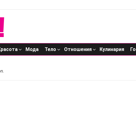
Красота
Мода
Тело
Отношения
Кулинария
Го
n.