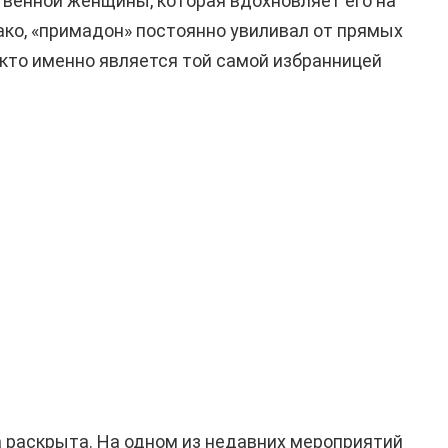
твенной женщины, которая вдохновляет его на
ко, «примадон» постоянно увиливал от прямых
 кто именно является той самой избранницей
га раскрыта. На одном из недавних мероприятий