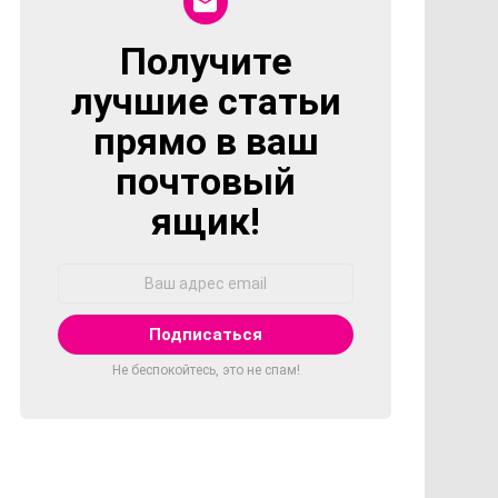
Получите
NEWSLETTER
лучшие статьи
прямо в ваш
почтовый
ящик!
Адрес
Email:
Не беспокойтесь, это не спам!