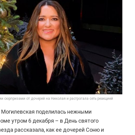
 сюрпризами от дочерей на Николая и растрогала сеть реакцией
я Могилевская поделилась нежными
оме утром 6 декабря – в День святого
везда рассказала, как ее дочерей Соню и