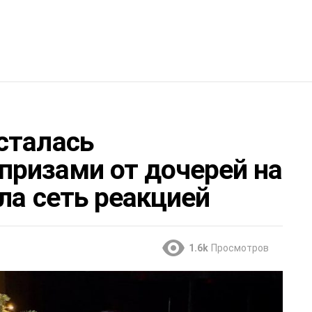
сталась
ризами от дочерей на
ла сеть реакцией
1.6k
Просмотров