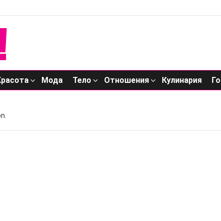
Красота
Мода
Тело
Отношения
Кулинария
Го
n.