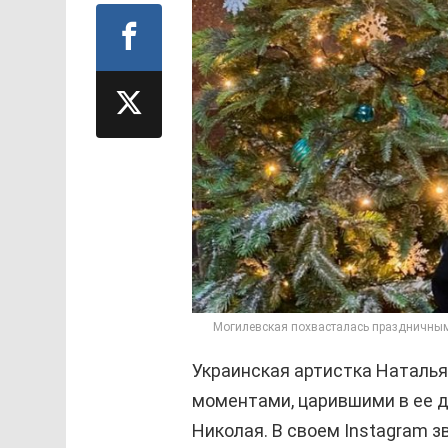
Могилевская похвасталась праздничными
Украинская артистка Наталь
моментами, царившими в ее д
Николая. В своем Instagram з