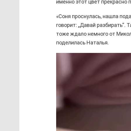
именно этот цвет прекрасно 
«Соня проснулась, нашла под
говорит: „Давай разбирать“. 
тоже ждало немного от Микол
поделилась Наталья.
В
и
д
е
о
п
л
е
е