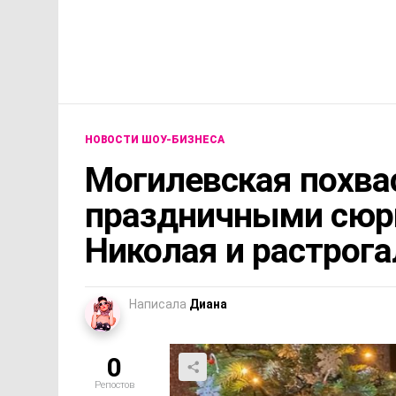
НОВОСТИ ШОУ-БИЗНЕСА
Могилевская похва
праздничными сюрп
Николая и растрога
Написала
Диана
0
Репостов