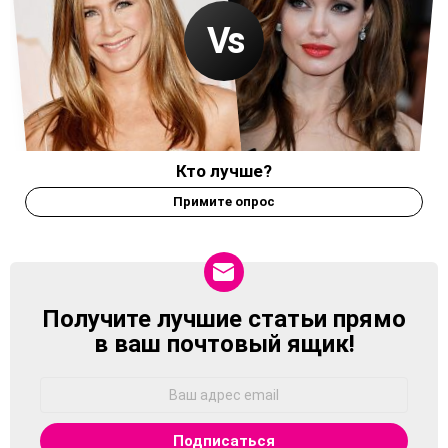
Кто лучше?
Примите опрос
Получите лучшие статьи прямо
NEWSLETTER
в ваш почтовый ящик!
Адрес
Email: