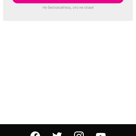
Не беспокойтесь, это не спам!
facebook
twitter
instagram
youtube