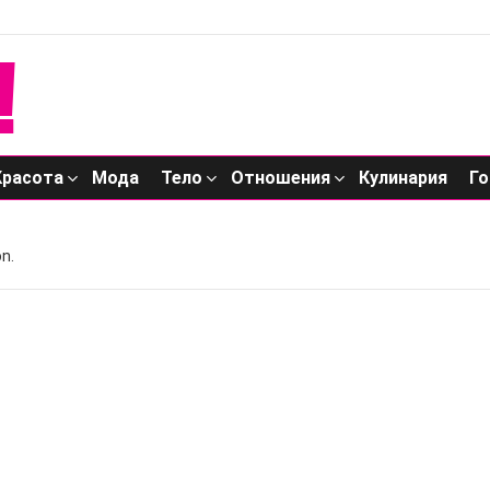
Красота
Мода
Тело
Отношения
Кулинария
Го
n.