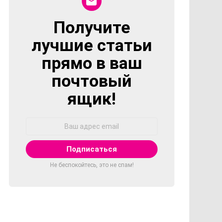
Получите
NEWSLETTER
лучшие статьи
прямо в ваш
почтовый
ящик!
Адрес
Email:
Не беспокойтесь, это не спам!