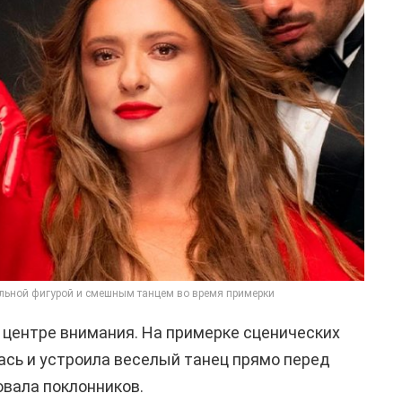
льной фигурой и смешным танцем во время примерки
 центре внимания. На примерке сценических
сь и устроила веселый танец прямо перед
овала поклонников.