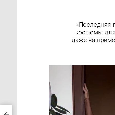
«Последняя 
костюмы для 
даже на приме
В
и
д
е
о
п
:
л