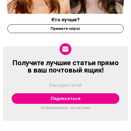
Кто лучше?
Примите опрос
Получите лучшие статьи прямо
NEWSLETTER
в ваш почтовый ящик!
Адрес
Email:
Не беспокойтесь, это не спам!