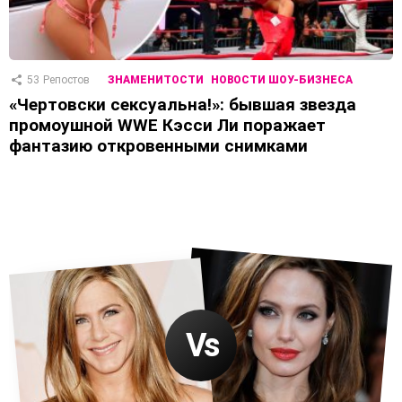
53
Репостов
ЗНАМЕНИТОСТИ
НОВОСТИ ШОУ-БИЗНЕСА
«Чертовски сексуальна!»: бывшая звезда
промоушной WWE Кэсси Ли поражает
фантазию откровенными снимками