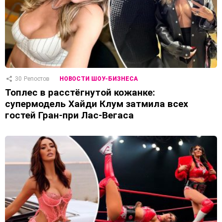
30
Репостов
НОВОСТИ ШОУ-БИЗНЕСА
Топлес в расстёгнутой кожанке:
супермодель Хайди Клум затмила всех
гостей Гран-при Лас-Вегаса