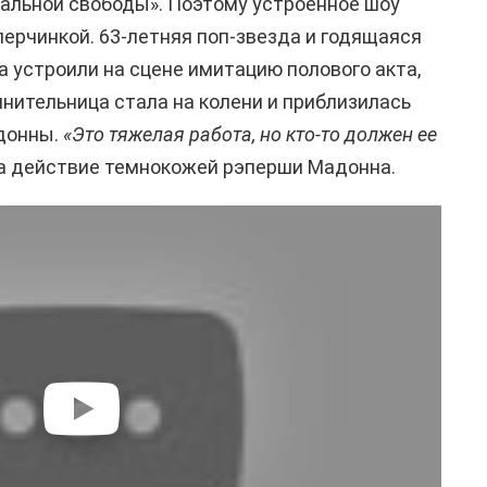
альной свободы». Поэтому устроенное шоу
перчинкой. 63-летняя поп-звезда и годящаяся
а устроили на сцене имитацию полового акта,
лнительница стала на колени и приблизилась
донны.
«Это тяжелая работа, но кто-то должен ее
 действие темнокожей рэперши Мадонна.