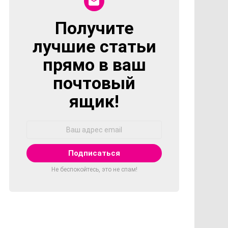
Получите
NEWSLETTER
лучшие статьи
прямо в ваш
почтовый
ящик!
Адрес
Email:
Не беспокойтесь, это не спам!