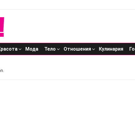
Красота
Мода
Тело
Отношения
Кулинария
Го
n.