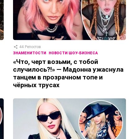
44
Репостов
ЗНАМЕНИТОСТИ
НОВОСТИ ШОУ-БИЗНЕСА
«Что, черт возьми, с тобой
случилось?!» — Мадонна ужаснула
танцем в прозрачном топе и
чёрных трусах