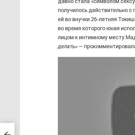
давно стала «символом сексу
получилось действительно с 
ей во внучки 26-летняя Токиш
во время которого юная испо
лицом к интимному месту Ма
делать»
— прокомментировала
ойну