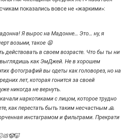
счикам показались вовсе не «жаркими»:
не Мадонна! Я вырос на Мадонне… Это… ну, я
черт возьми, такое 😫
ь действовать в своем возрасте. Что бы ты ни
ы выглядишь как ЭмДжей. Не в хорошем
этих фотографий вы одеты как головорез, но на
едних лет, которая гонится за своей
уже никогда не вернуть.
акачали наркотиками с лицом, которое трудно
те, как перестать быть таким несчастным 🙏
орченная инстаграмом и фильтрами. Прекрати
🤢💩🤡🐷