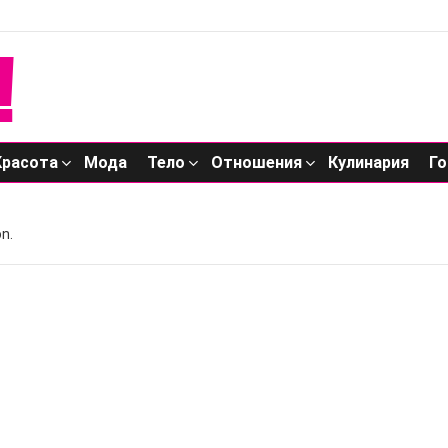
Красота
Мода
Тело
Отношения
Кулинария
Го
n.