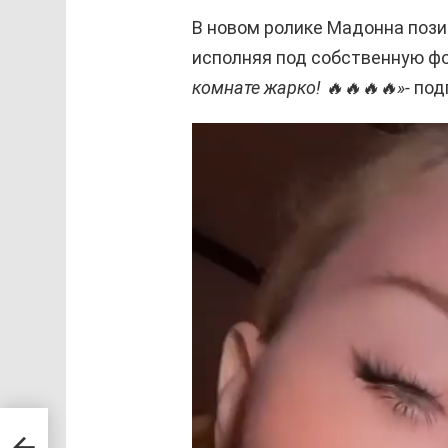
В новом ролике Мадонна пози
исполняя под собственную фо
комнате жарко! 🔥🔥🔥🔥»-
под
В
и
д
е
о
п
л
е
е
р
—