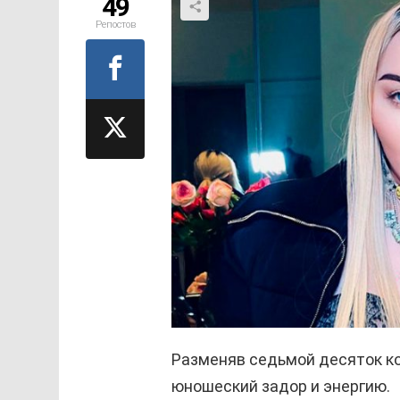
49
Репостов
Разменяв седьмой десяток ко
юношеский задор и энергию.