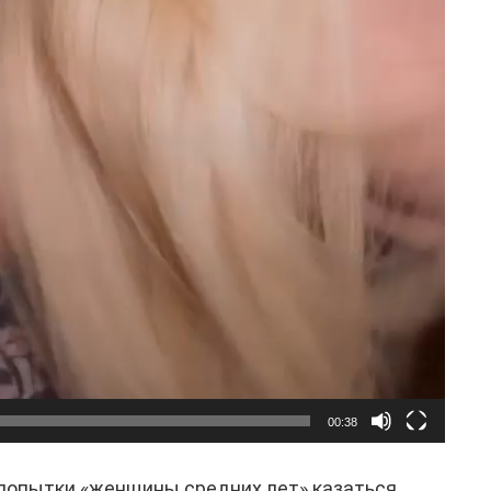
00:38
 попытки «женщины средних лет» казаться