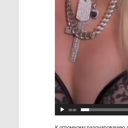
00:00
К огромному разочарованию,