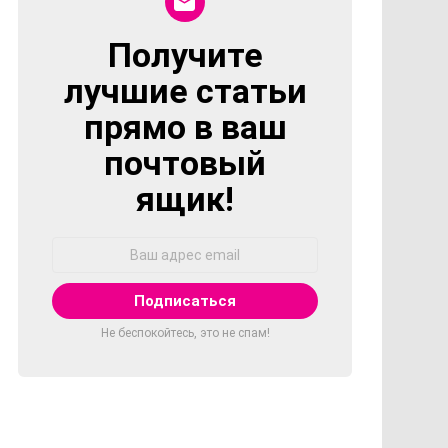
Получите
NEWSLETTER
лучшие статьи
прямо в ваш
почтовый
ящик!
Адрес
Email:
Не беспокойтесь, это не спам!