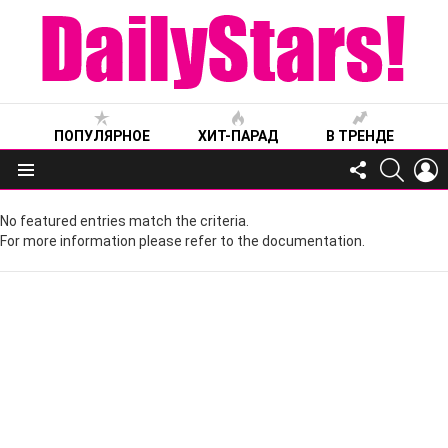
ПОПУЛЯРНОЕ
ХИТ-ПАРАД
В ТРЕНДЕ
FOLLOW
SEARC
L
US
Меню
No featured entries match the criteria.
For more information please refer to the documentation.