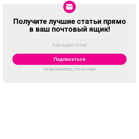
Получите лучшие статьи прямо
NEWSLETTER
в ваш почтовый ящик!
Адрес
Email:
Не беспокойтесь, это не спам!