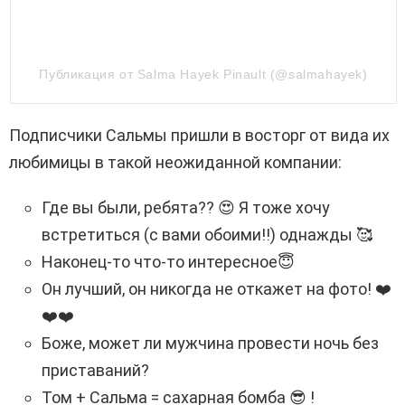
Публикация от Salma Hayek Pinault (@salmahayek)
Подписчики Сальмы пришли в восторг от вида их
любимицы в такой неожиданной компании:
Где вы были, ребята??
😍 Я тоже хочу
встретиться (с вами обоими!!) однажды 🥰
Наконец-то что-то интересное😇
Он лучший, он никогда не откажет на фото!
❤️
❤️❤️
Боже, может ли мужчина провести ночь без
приставаний?
Том + Сальма = сахарная бомба 😎 !