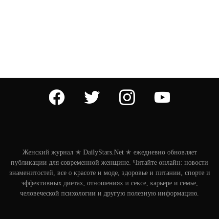
facebook
twitter
instagram
youtube
Женский журнал ✭ DailyStars.Net ✭ ежедневно обновляет
публикации для современной женщине. Читайте онлайн: новости
знаменитостей, все о красоте и моде, здоровье и питании, спорте и
эффективных диетах, отношениях и сексе, карьере и семье,
человеческой психологии и другую полезную информацию.