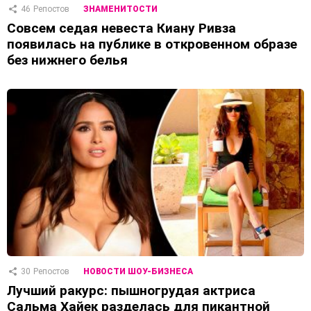
46
Репостов
ЗНАМЕНИТОСТИ
Совсем седая невеста Киану Ривза
появилась на публике в откровенном образе
без нижнего белья
30
Репостов
НОВОСТИ ШОУ-БИЗНЕСА
Лучший ракурс: пышногрудая актриса
Сальма Хайек разделась для пикантной