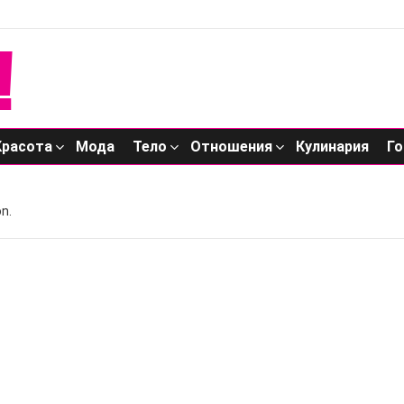
Красота
Мода
Тело
Отношения
Кулинария
Го
n.