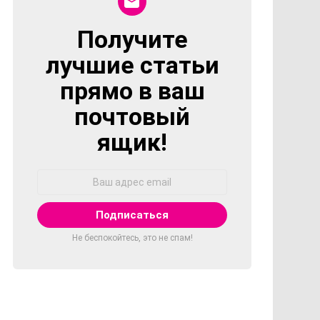
Получите
NEWSLETTER
лучшие статьи
прямо в ваш
почтовый
ящик!
Адрес
Email:
Не беспокойтесь, это не спам!