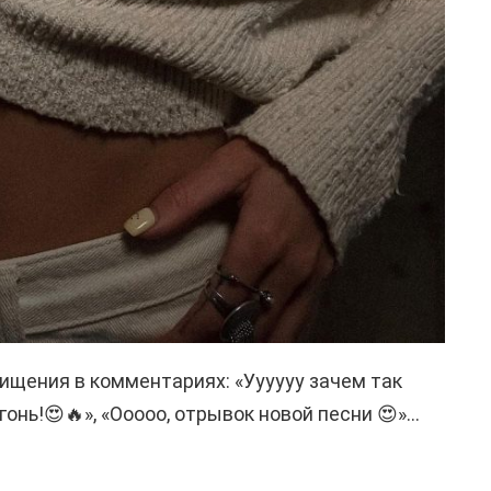
ищения в комментариях: «Уууууу зачем так
огонь!😍🔥», «Ооооо, отрывок новой песни 😍»…