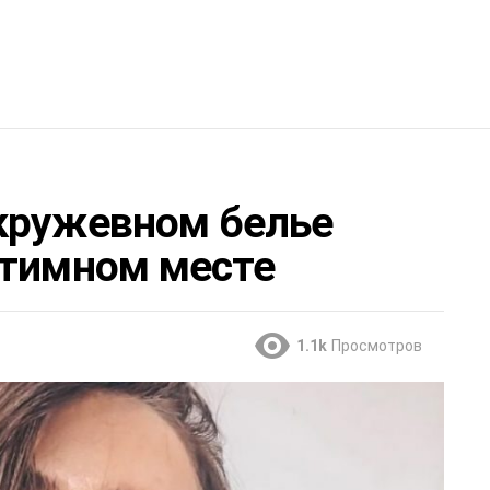
кружевном белье
нтимном месте
1.1k
Просмотров