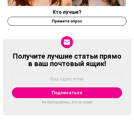
Кто лучше?
Примите опрос
Получите лучшие статьи прямо
NEWSLETTER
в ваш почтовый ящик!
Адрес
Email:
Не беспокойтесь, это не спам!