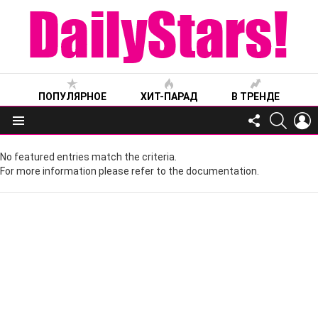
ПОПУЛЯРНОЕ
ХИТ-ПАРАД
В ТРЕНДЕ
FOLLOW
SEARC
L
US
Меню
No featured entries match the criteria.
For more information please refer to the documentation.