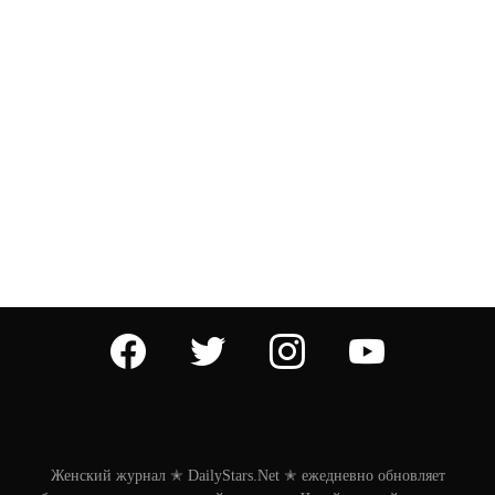
facebook
twitter
instagram
youtube
Женский журнал ✭ DailyStars.Net ✭ ежедневно обновляет