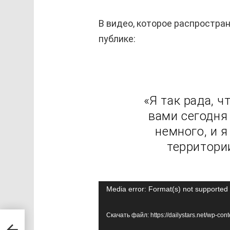
В видео, которое распростран
публике:
«Я так рада, ч
вами сегодня
немного, и я
территории
В
Media error: Format(s) not supported 
и
Скачать файл: https://dailystars.net/wp-c
д
рвые