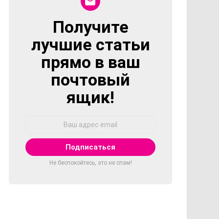
Получите
NEWSLETTER
лучшие статьи
прямо в ваш
почтовый
ящик!
Адрес
Email:
Не беспокойтесь, это не спам!