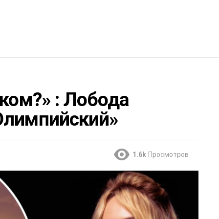
ском?» : Лобода
Олимпийский»
1.6k
Просмотров