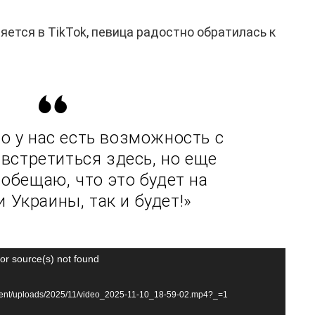
яется в TikTok, певица радостно обратилась к
то у нас есть возможность с
 встретиться здесь, но еще
 обещаю, что это будет на
 Украины, так и будет!»
or source(s) not found
ontent/uploads/2025/11/video_2025-11-10_18-59-02.mp4?_=1