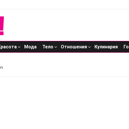
Красота
Мода
Тело
Отношения
Кулинария
Го
n.