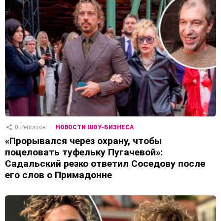
0
Репостов
НОВОСТИ ШОУ-БИЗНЕСА
«Прорывался через охрану, чтобы
поцеловать туфельку Пугачевой»:
Садальский резко ответил Соседову после
его слов о Примадонне