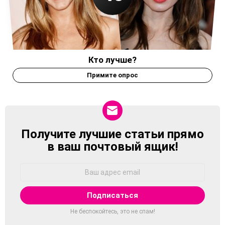
Кто лучше?
Примите опрос
Получите лучшие статьи прямо
NEWSLETTER
в ваш почтовый ящик!
Адрес
Email:
Не беспокойтесь, это не спам!