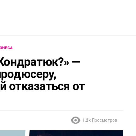
ЗНЕСА
 Кондратюк?» —
продюсеру,
й отказаться от
1.2k
Просмотров