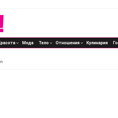
Красота
Мода
Тело
Отношения
Кулинария
Го
n.