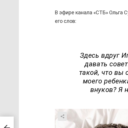
В эфире канала «СТБ» Ольга 
его слов:
Здесь вдруг И
давать совет
такой, что вы 
моего ребенка
внуков? Я 
ь
и