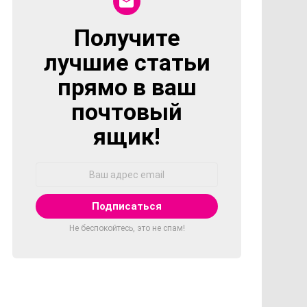
Получите
NEWSLETTER
лучшие статьи
прямо в ваш
почтовый
ящик!
Адрес
Email:
Не беспокойтесь, это не спам!