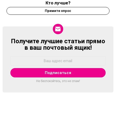
Кто лучше?
Примите опрос
Получите лучшие статьи прямо
NEWSLETTER
в ваш почтовый ящик!
Адрес
Email:
Не беспокойтесь, это не спам!