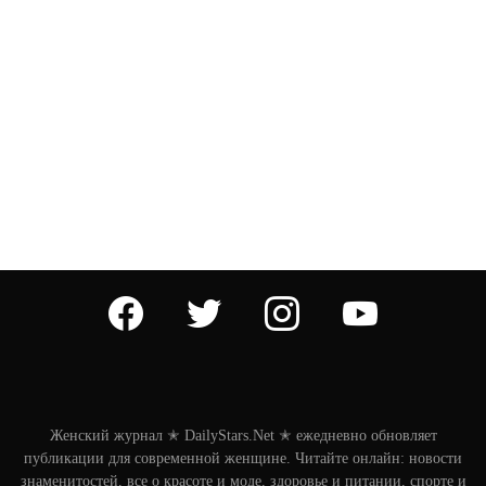
facebook
twitter
instagram
youtube
Женский журнал ✭ DailyStars.Net ✭ ежедневно обновляет
публикации для современной женщине. Читайте онлайн: новости
знаменитостей, все о красоте и моде, здоровье и питании, спорте и