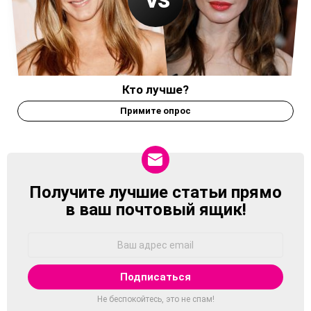
Кто лучше?
Примите опрос
Получите лучшие статьи прямо
NEWSLETTER
в ваш почтовый ящик!
Адрес
Email:
Не беспокойтесь, это не спам!