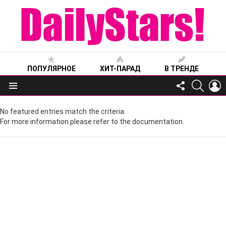
ПОПУЛЯРНОЕ
ХИТ-ПАРАД
В ТРЕНДЕ
FOLLOW
SEARC
L
US
Меню
No featured entries match the criteria.
For more information please refer to the documentation.