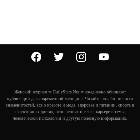
facebook
twitter
instagram
youtube
Женский журнал ✭ DailyStars.Net ✭ ежедневно обновляет
публикации для современной женщине. Читайте онлайн: новости
знаменитостей, все о красоте и моде, здоровье и питании, спорте и
эффективных диетах, отношениях и сексе, карьере и семье,
человеческой психологии и другую полезную информацию.