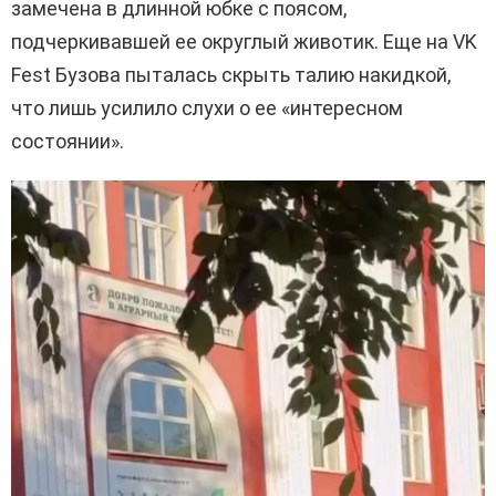
замечена в длинной юбке с поясом,
подчеркивавшей ее округлый животик. Еще на VK
Fest Бузова пыталась скрыть талию накидкой,
что лишь усилило слухи о ее «интересном
состоянии».
В
и
д
е
о
п
л
е
е
р