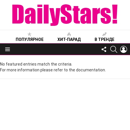
ПОПУЛЯРНОЕ
ХИТ-ПАРАД
В ТРЕНДЕ
FOLLOW
SEARC
L
US
Меню
No featured entries match the criteria.
For more information please refer to the documentation.