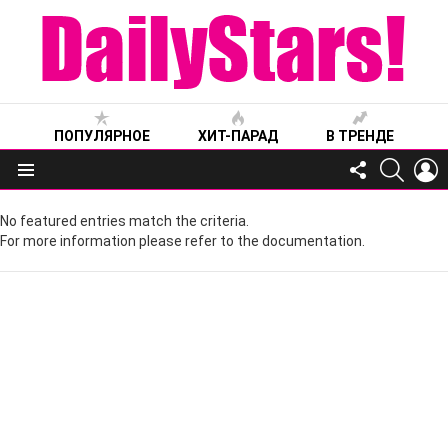
ПОПУЛЯРНОЕ
ХИТ-ПАРАД
В ТРЕНДЕ
FOLLOW
SEARC
L
US
Меню
No featured entries match the criteria.
For more information please refer to the documentation.