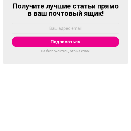
Получите лучшие статьи прямо
NEWSLETTER
в ваш почтовый ящик!
Адрес
Email:
Не беспокойтесь, это не спам!