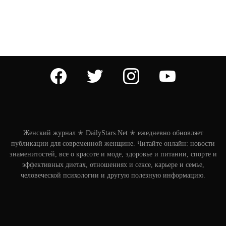
facebook
twitter
instagram
youtube
Женский журнал ✭ DailyStars.Net ✭ ежедневно обновляет
публикации для современной женщине. Читайте онлайн: новости
знаменитостей, все о красоте и моде, здоровье и питании, спорте и
эффективных диетах, отношениях и сексе, карьере и семье,
человеческой психологии и другую полезную информацию.