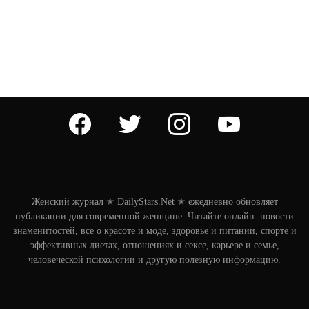
facebook
twitter
instagram
youtube
Женский журнал ✭ DailyStars.Net ✭ ежедневно обновляет
публикации для современной женщине. Читайте онлайн: новости
знаменитостей, все о красоте и моде, здоровье и питании, спорте и
эффективных диетах, отношениях и сексе, карьере и семье,
человеческой психологии и другую полезную информацию.