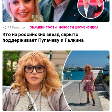
74
Репостов
ЗНАМЕНИТОСТИ
НОВОСТИ ШОУ-БИЗНЕСА
Кто из российских звёзд скрыто
поддерживает Пугачеву и Галкина