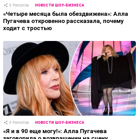
0
Репостов
НОВОСТИ ШОУ-БИЗНЕСА
«Четыре месяца была обездвижена»: Алла
Пугачева откровенно рассказала, почему
ходит с тростью
0
Репостов
НОВОСТИ ШОУ-БИЗНЕСА
«Я и в 90 еще могу!»: Алла Пугачева
заговорила о возвращении на сцену