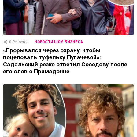
0
Репостов
НОВОСТИ ШОУ-БИЗНЕСА
«Прорывался через охрану, чтобы
поцеловать туфельку Пугачевой»:
Садальский резко ответил Соседову после
его слов о Примадонне