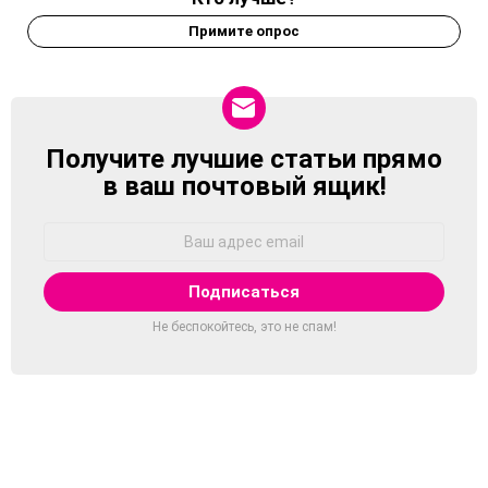
Примите опрос
Получите лучшие статьи прямо
NEWSLETTER
в ваш почтовый ящик!
Адрес
Email:
Не беспокойтесь, это не спам!