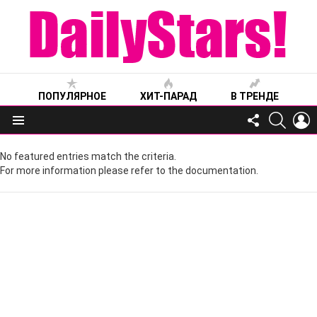
ПОПУЛЯРНОЕ
ХИТ-ПАРАД
В ТРЕНДЕ
FOLLOW
SEARC
L
US
Меню
No featured entries match the criteria.
For more information please refer to the documentation.