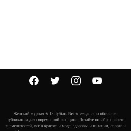
facebook
twitter
instagram
youtube
Женский журнал ✭ DailyStars.Net ✭ ежедневно обновляет
публикации для современной женщине. Читайте онлайн: новости
знаменитостей, все о красоте и моде, здоровье и питании, спорте и