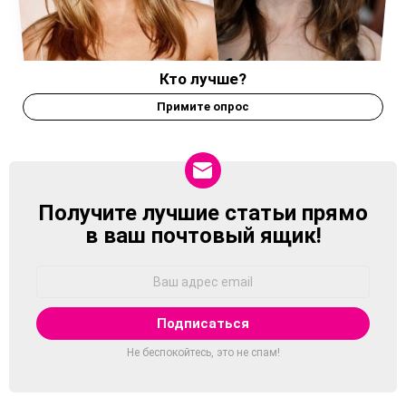
Кто лучше?
Примите опрос
Получите лучшие статьи прямо
NEWSLETTER
в ваш почтовый ящик!
Адрес
Email:
Не беспокойтесь, это не спам!