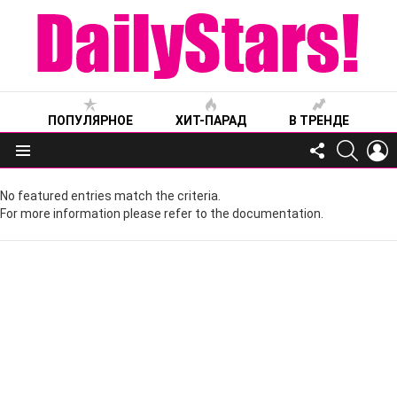
ПОПУЛЯРНОЕ
ХИТ-ПАРАД
В ТРЕНДЕ
FOLLOW
SEARC
L
US
Меню
No featured entries match the criteria.
For more information please refer to the documentation.