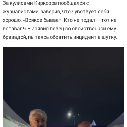
За кулисами Киркоров пообщался с
журналистами, заверив, что чувствует себя
хорошо. «Всякое бывает. Кто не подал — тот не
вставал!» – заявил певец со свойственной ему
бравадой, пытаясь обратить инцидент в шутку.
В
и
д
е
о
п
л
е
е