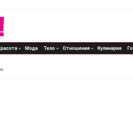
Красота
Мода
Тело
Отношения
Кулинария
Го
n.