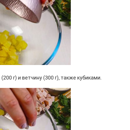
00 г) и ветчину (300 г), также кубиками.