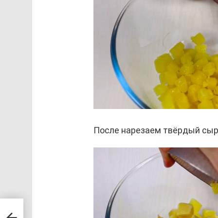
После нарезаем твёрдый сыр (2
ке.
нут!