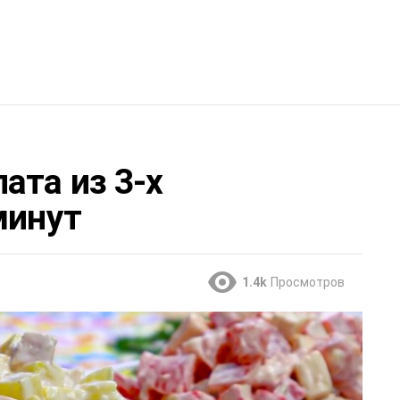
ата из 3-х
минут
1.4k
Просмотров