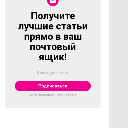
Получите
NEWSLETTER
лучшие статьи
прямо в ваш
почтовый
ящик!
Адрес
Email:
Не беспокойтесь, это не спам!