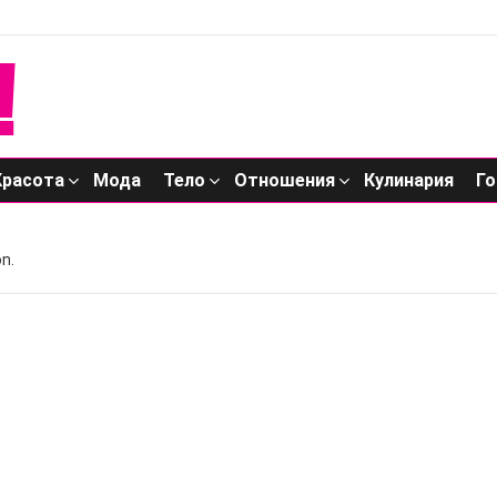
Красота
Мода
Тело
Отношения
Кулинария
Го
n.