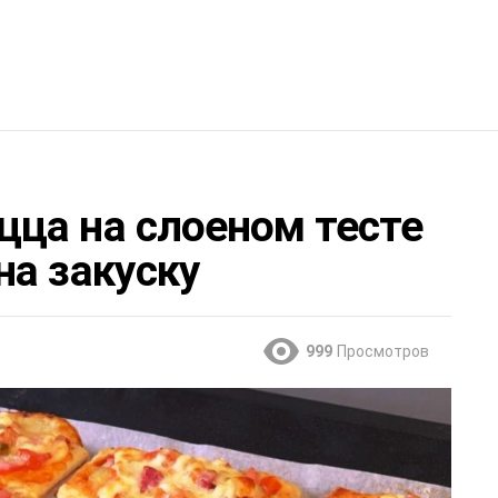
ца на слоеном тесте
на закуску
999
Просмотров