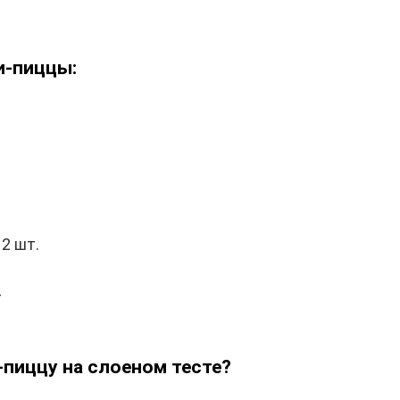
и-пиццы:
2 шт.
г
-пиццу на слоеном тесте?