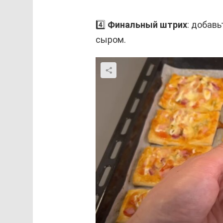
4️⃣
Финальный штрих
: добав
сыром.