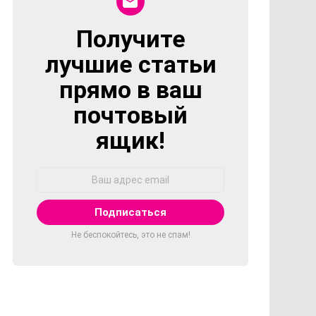
Получите
NEWSLETTER
лучшие статьи
прямо в ваш
почтовый
ящик!
Адрес
Email:
Не беспокойтесь, это не спам!