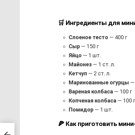
🛒 Ингредиенты для мин
Слоеное тесто
— 400 г
Сыр
— 150 г
Яйцо
— 1 шт.
Майонез
— 1 ст. л.
Кетчуп
— 2 ст. л.
Маринованные огурцы
— 
Вареная колбаса
— 100 г
Копченая колбаса
— 100 
Помидор
— 1 шт.
🍕 Как приготовить мини