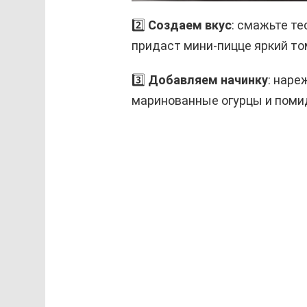
2️⃣
Создаем вкус
: смажьте те
придаст мини-пицце яркий то
3️⃣
Добавляем начинку
: наре
маринованные огурцы и помид