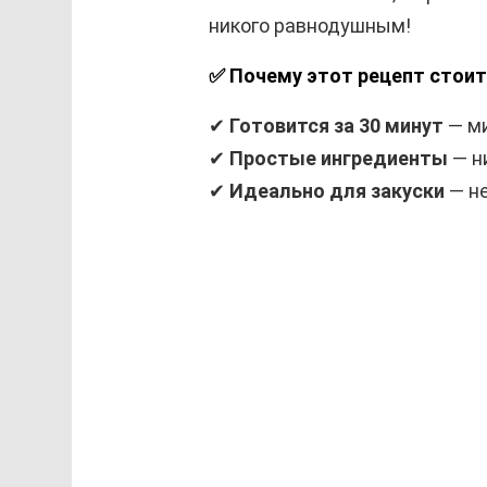
никого равнодушным!
✅ Почему этот рецепт стои
✔
Готовится за 30 минут
— ми
✔
Простые ингредиенты
— н
✔
Идеально для закуски
— не