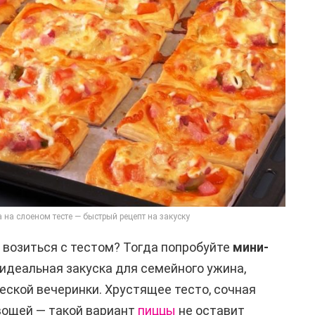
на слоеном тесте — быстрый рецепт на закуску
и возиться с тестом? Тогда попробуйте
мини-
 идеальная закуска для семейного ужина,
еской вечеринки. Хрустящее тесто, сочная
овощей — такой вариант
пиццы
не оставит