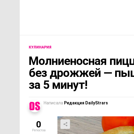
КУЛИНАРИЯ
Молниеносная пицц
без дрожжей — пыш
за 5 минут!
Написала
Редакция DailyStrars
0
Репостов