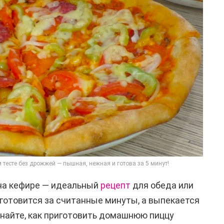
тесте без дрожжей — пышная, нежная и готова за 5 минут!
на кефире — идеальный
рецепт
для обеда или
 готовится за считанные минуты, а выпекается
Узнайте, как приготовить домашнюю пиццу