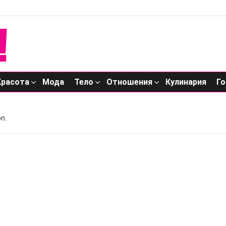
Красота
Мода
Тело
Отношения
Кулинария
Го
n.