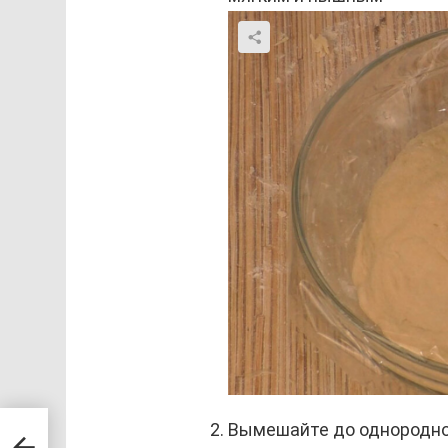
51-
Вымешайте до однородно
к,