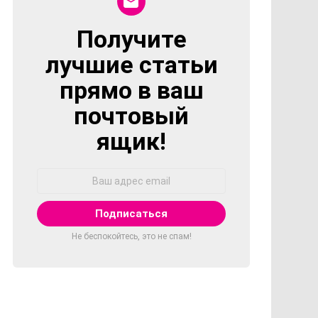
Получите
NEWSLETTER
лучшие статьи
прямо в ваш
почтовый
ящик!
Адрес
Email:
Не беспокойтесь, это не спам!