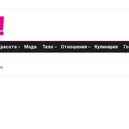
Красота
Мода
Тело
Отношения
Кулинария
Го
n.