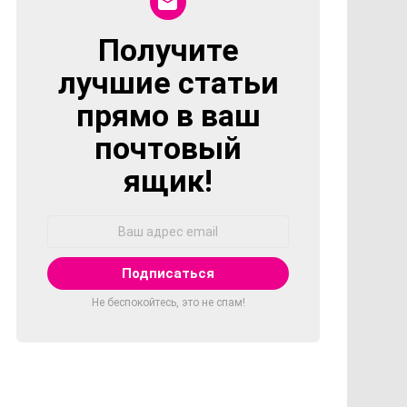
Получите
NEWSLETTER
лучшие статьи
прямо в ваш
почтовый
ящик!
Адрес
Email:
Не беспокойтесь, это не спам!